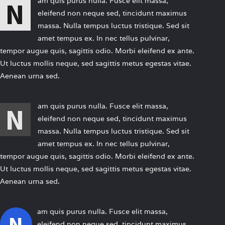
am quis purus nulla. Fusce elit massa,
N
eleifend non neque sed, tincidunt maximus
massa. Nulla tempus luctus tristique. Sed sit
amet tempus ex. In nec tellus pulvinar,
tempor augue quis, sagittis odio. Morbi eleifend ex ante.
Ut luctus mollis neque, sed sagittis metus egestas vitae.
Aenean urna sed.
am quis purus nulla. Fusce elit massa,
N
eleifend non neque sed, tincidunt maximus
massa. Nulla tempus luctus tristique. Sed sit
amet tempus ex. In nec tellus pulvinar,
tempor augue quis, sagittis odio. Morbi eleifend ex ante.
Ut luctus mollis neque, sed sagittis metus egestas vitae.
Aenean urna sed.
am quis purus nulla. Fusce elit massa,
N
eleifend non neque sed, tincidunt maximus