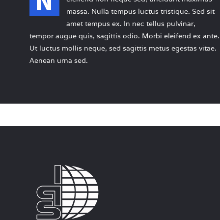
massa. Nulla tempus luctus tristique. Sed sit
amet tempus ex. In nec tellus pulvinar,
tempor augue quis, sagittis odio. Morbi eleifend ex ante.
Ut luctus mollis neque, sed sagittis metus egestas vitae.
Aenean urna sed.