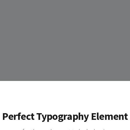
Perfect Typography Element