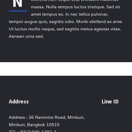
N
massa. Nulla tempus luctus tristique. Sed sit
amet tempus ex. In nec tellus pulvinar,
tempor augue quis, sagittis odio. Morbi eleifend ex ante.
Ut luctus mollis neque, sed sagittis metus egestas vitae.
Aenean urna sed.
Address
Line ID
Address : 36 Ramintra Road, Minburi,
Minburi, Bangkok 10510